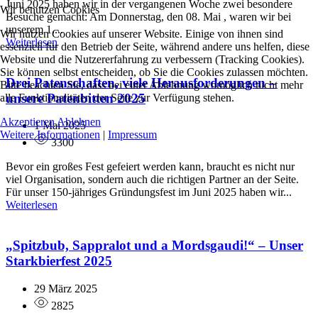
Juni 2025 haben wir in der vergangenen Woche zwei besondere
Wir benutzen Cookies
Besuche gemacht: Am Donnerstag, den 08. Mai , waren wir bei
unserem 1....
Wir nutzen Cookies auf unserer Website. Einige von ihnen sind
Weiterlesen
essenziell für den Betrieb der Seite, während andere uns helfen, diese
Website und die Nutzererfahrung zu verbessern (Tracking Cookies).
Sie können selbst entscheiden, ob Sie die Cookies zulassen möchten.
Drei Patenschaften, viele Herausforderungen –
Bitte beachten Sie, dass bei einer Ablehnung womöglich nicht mehr
unsere Patenbitten 2025
alle Funktionalitäten der Seite zur Verfügung stehen.
Akzeptieren
Ablehnen
1 Mai 2025
Weitere Informationen
|
Impressum
3300
Bevor ein großes Fest gefeiert werden kann, braucht es nicht nur
viel Organisation, sondern auch die richtigen Partner an der Seite.
Für unser 150-jähriges Gründungsfest im Juni 2025 haben wir...
Weiterlesen
„Spitzbub, Sappralot und a Mordsgaudi!“ – Unser
Starkbierfest 2025
29 März 2025
2825