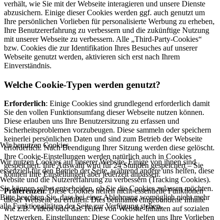
verhält, wie Sie mit der Webseite interagieren und unsere Dienste
abzusichern. Einige dieser Cookies werden ggf. auch genutzt um
Ihre persönlichen Vorlieben für personalisierte Werbung zu erheben,
Ihre Benutzererfahrung zu verbessern und die zukünftige Nutzung
mit unserer Webseite zu verbessern. Alle „Third-Party-Cookies“
bzw. Cookies die zur Identifikation Ihres Besuches auf unserer
Webseite genutzt werden, aktivieren sich erst nach Ihrem
Einverständnis.
Welche Cookie-Typen werden genutzt?
Erforderlich
: Einige Cookies sind grundlegend erforderlich damit
Sie den vollen Funktionsumfang dieser Webseite nutzen können.
Diese erlauben uns Ihre Benutzersitzung zu erfassen und
Sicherheitsproblemen vorzubeugen. Diese sammeln oder speichern
keinerlei persönlichen Daten und sind zum Betrieb der Webseite
Wir benutzen Cookies
erforderlich. Nach Beendigung Ihrer Sitzung werden diese gelöscht.
Ihre Cookie-Einstellungen werden natürlich auch in Cookies
Wir nutzen Cookies auf unserer Website. Einige von ihnen sind
gespeichert. Ihre Auswahl wird für 24 Stunden gespeichert – Sie
essenziell für den Betrieb der Seite, während andere uns helfen, diese
können Ihre Einstellungen aber jederzeit anpassen.
Website und die Nutzererfahrung zu verbessern (Tracking Cookies).
Sie können selbst entscheiden, ob Sie die Cookies zulassen möchten.
Präferenzen
: Diese Cookies helfen nicht-essentielle Funktionen
Bitte beachten Sie, dass bei einer Ablehnung womöglich nicht mehr
dieser Webseite zu erfüllen. Dies beinhaltet eingebundene Inhalte
alle Funktionalitäten der Seite zur Verfügung stehen.
wie z.B. Videos oder das Teilen von Website-Inhalten auf sozialen
Netzwerken. Einstellungen: Diese Cookie helfen uns Ihre Vorlieben