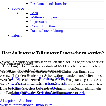
Festdamen und -burschen
Service
Back
Wetterwarnungen
Impressum
Cookie Richtlinie
Datenschutzerklärung
Intern
Hast du Interesse Teil unserer Feuerwehr zu werden?
Wenn ja, würden wir uns sehr freuen dich bei uns begrüßen oder dir
Wir benutzen Cookies
deine Fragen beantworten zu dürfen! Melde dich hierzu einfach bei
einem der folgenden Ansprechpersonen:
Wir nutzen Cookies auf unserer Website. Einige von ihnen sind
essenziell für den Betrieb der Seite, während andere uns helfen, diese
1. Kommandant Bernhard Meiller
Website und die Nutzererfahrung zu verbessern (Tracking Cookies).
2. Kommandant Christian Zwack
Sie können selbst entscheiden, ob Sie die Cookies zulassen möchten.
1. Jugendwart Lukas Feddern
Bitte beachten Sie, dass bei einer Ablehnung womöglich nicht mehr
alle Funktionalitäten der Seite zur Verfügung stehen.
2. Jugendwart Christina Feil & Hannes Roth
Akzeptieren
Ablehnen
Weitere Informationen
|
Impressum