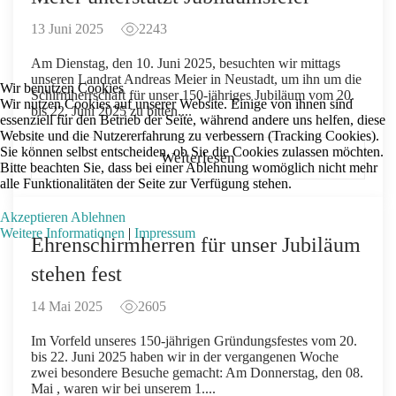
13 Juni 2025
2243
Am Dienstag, den 10. Juni 2025, besuchten wir mittags
unseren Landrat Andreas Meier in Neustadt, um ihn um die
Wir benutzen Cookies
Schirmherrschaft für unser 150-jähriges Jubiläum vom 20.
Wir nutzen Cookies auf unserer Website. Einige von ihnen sind
bis 22. Juni 2025 zu bitten....
essenziell für den Betrieb der Seite, während andere uns helfen, diese
Website und die Nutzererfahrung zu verbessern (Tracking Cookies).
Sie können selbst entscheiden, ob Sie die Cookies zulassen möchten.
Weiterlesen
Bitte beachten Sie, dass bei einer Ablehnung womöglich nicht mehr
alle Funktionalitäten der Seite zur Verfügung stehen.
Akzeptieren
Ablehnen
Weitere Informationen
|
Impressum
Ehrenschirmherren für unser Jubiläum
stehen fest
14 Mai 2025
2605
Im Vorfeld unseres 150-jährigen Gründungsfestes vom 20.
bis 22. Juni 2025 haben wir in der vergangenen Woche
zwei besondere Besuche gemacht: Am Donnerstag, den 08.
Mai , waren wir bei unserem 1....