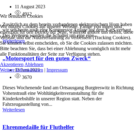
11 August 2023
4912
Wir benutzen Cookies
Zusätzlich zu dem bereits vorhandenen elektronischem Horn haben
Wir nutzen Cookies auf unserer Website. Einige von ihnen sind
wir seit heute auch eine Kompressor Anlage auf dem KatS verbaut.
essenziell für den Betrieb der Seite, während andere uns helfen, diese
Des Weiteren wurden die Schalter um eine eine...
Website und die Nutzererfahrung zu verbessern (Tracking Cookies).
Weiterlesen
Sie können selbst entscheiden, ob Sie die Cookies zulassen möchten.
Bitte beachten Sie, dass bei einer Ablehnung womöglich nicht mehr
alle Funktionalitäten der Seite zur Verfügung stehen.
„Motorsport für den guten Zweck“
Akzeptieren
Ablehnen
Weitere Informationen
|
Impressum
13 Juni 2023
3670
Dieses Wochenende fand am Ortsausgang Burgtreswitz in Richtung
Vohenstrauß eine Wohltätigkeitsveranstaltung für die
Kinderkrebshilfe in unserer Region statt. Neben der
Fahrzeugaustellung von...
Weiterlesen
Ehrenmedaille für Fluthelfer