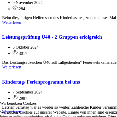
9 November 2024
2841
Beim diesjährigen Helferessen des Kinderbasares, zu dem dieses Mal 
Weiterlesen
Leistungsprüfung Ü40 - 2 Gruppen erfolgreich
5 Oktober 2024
3017
Das Leistungsabzeichen Ü40 soll „altgedienten“ Feuerwehrkameraden/i
Weiterlesen
Kindertag/ Ferienprogramm bei uns
7 September 2024
2987
Wir benutzen Cookies
Letzten Samstag war es wieder so weiter: Zahlreiche Kinder versammel
Weiterlesen
Wir nutzen Cookies auf unserer Website. Einige von ihnen sind essenzi
können selbst entscheiden, ob Sie die Cookies zulassen möchten. Bitte