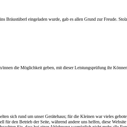
ins Bräustüberl eingeladen wurde, gab es allen Grund zur Freude. Stolz
nnen die Möglichkeit geben, mit dieser Leistungsprüfung ihr Können we
ten sich rund um unser Gerätehaus; für die Kleinen war vieles geboten
ell für den Betrieb der Seite, während andere uns helfen, diese Websit
 beachten Sie, dass bei einer Ablehnung womöglich nicht mehr alle Funk